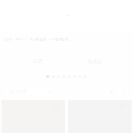
首頁
Shop
二手器材巡禮
CD 數碼器材
耳筒
揚聲器