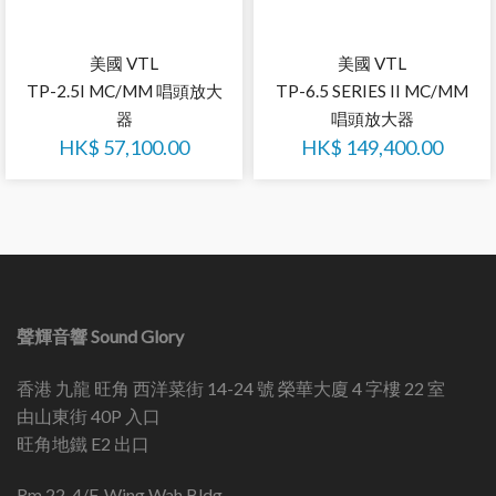
美國 VTL
美國 VTL
TP-2.5I MC/MM 唱頭放大
TP-6.5 SERIES II MC/MM
器
唱頭放大器
HK$
57,100.00
HK$
149,400.00
聲輝音響 Sound Glory
香港 九龍 旺角 西洋菜街 14-24 號 榮華大廈 4 字樓 22 室
由山東街 40P 入口
旺角地鐵 E2 出口
Rm 22, 4/F, Wing Wah Bldg.,