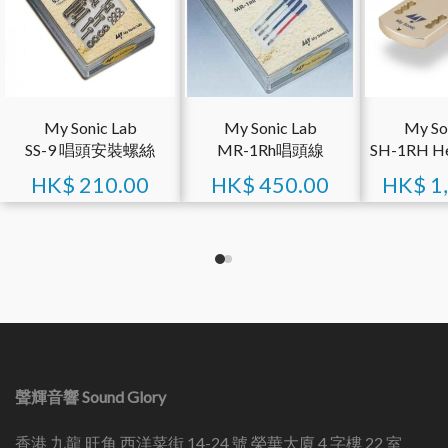
My Sonic Lab
My Sonic Lab
My So
SS-9 唱頭安裝螺絲
MR-1Rh唱頭線
SH-1RH He
HK$
210.00
HK$
450.00
HK$
1
聲輝音響 Sound Glory
香港 九龍 旺角 西洋菜街 14-24 號 榮華大廈 4 字樓 22 室