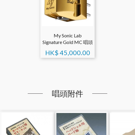
My Sonic Lab
Signature Gold MC 唱頭
HK$
45,000.00
唱頭附件