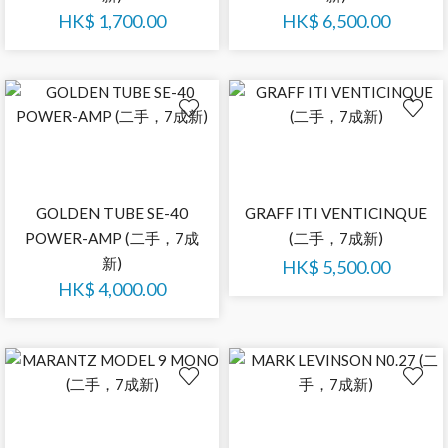
HK$
1,700.00
HK$
6,500.00
GOLDEN TUBE SE-40
GRAFF ITI VENTICINQUE
POWER-AMP (二手，7成
(二手，7成新)
新)
HK$
5,500.00
HK$
4,000.00