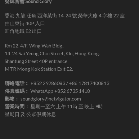
聲輝音響 Sound Glory
香港 九龍 旺角 西洋菜街 14-24 號 榮華大廈 4 字樓 22 室
由山東街 40P 入口
旺角地鐵 E2 出口
Rm 22, 4/F, Wing Wah Bldg.,
14-24 Sai Yeung Choi Street, Kln, Hong Kong.
Shantung Street 40P entrance
MTR Mong Kok Station Exit E2.
聯絡電話︰
+852 29286083 / +86 17817400813
傳真號碼︰
WhatsApp +852 6735 1418
郵箱︰
soundglory@netvigator.com
營業時間：
星期一至六 上午 11時 至 晚上 9時
星期日 及 公眾假期休息