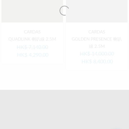
CARDAS
CARDAS
QUADLINK 喇叭線 2.5M
GOLDEN PRESENCE 喇叭
線 2.5M
HK$
7,140.00
HK$
14,000.00
HK$
4,290.00
HK$
8,400.00