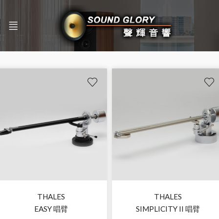
THALES
THALES
EASY 唱臂
SIMPLICITY II 唱臂