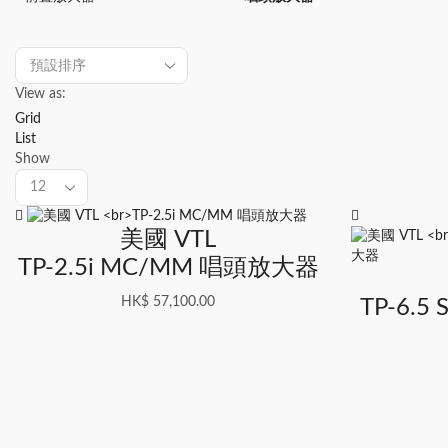
View as:
Grid
List
Show
美國 VTL
TP-2.5i MC/MM 唱頭放大器
HK$
57,100.00
TP-6.5 