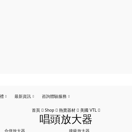
禮
最新資訊
咨詢體驗服務
首頁
Shop
熱賣器材
美國 VTL
唱頭放大器
合併放大器
後級放大器