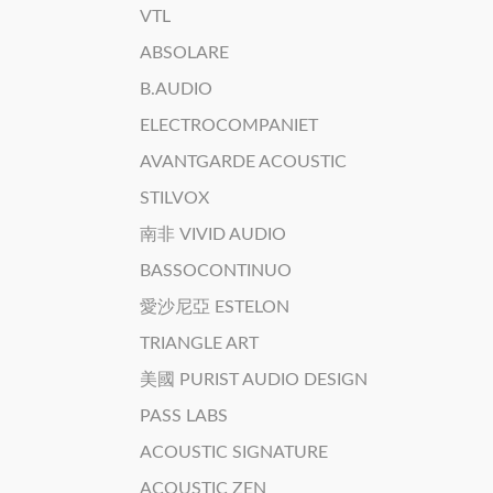
VTL
ABSOLARE
B.AUDIO
ELECTROCOMPANIET
AVANTGARDE ACOUSTIC
STILVOX
南非 VIVID AUDIO
BASSOCONTINUO
愛沙尼亞 ESTELON
TRIANGLE ART
美國 PURIST AUDIO DESIGN
PASS LABS
ACOUSTIC SIGNATURE
ACOUSTIC ZEN