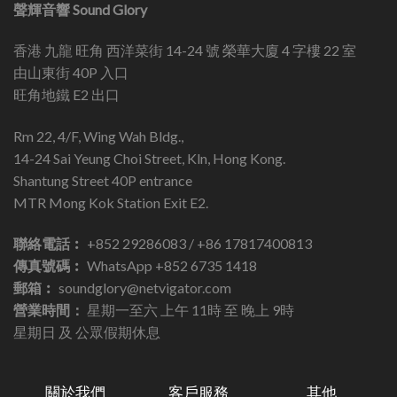
聲輝音響 Sound Glory
香港 九龍 旺角 西洋菜街 14-24 號 榮華大廈 4 字樓 22 室
由山東街 40P 入口
旺角地鐵 E2 出口
Rm 22, 4/F, Wing Wah Bldg.,
14-24 Sai Yeung Choi Street, Kln, Hong Kong.
Shantung Street 40P entrance
MTR Mong Kok Station Exit E2.
聯絡電話︰
+852 29286083 / +86 17817400813
傳真號碼︰
WhatsApp +852 6735 1418
郵箱︰
soundglory@netvigator.com
營業時間：
星期一至六 上午 11時 至 晚上 9時
星期日 及 公眾假期休息
關於我們
客戶服務
其他