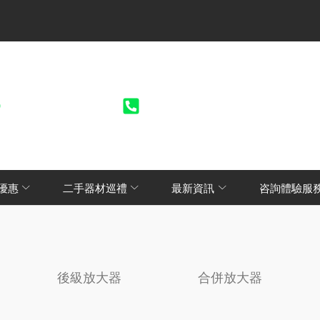
+852 6735 1418
+852 2928 6083 / +86 178174008
優惠
二手器材巡禮
最新資訊
咨詢體驗服
後級放大器
合併放大器