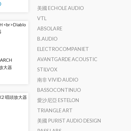
0
美國 ECHOLE AUDIO
VTL
ABSOLARE
B.AUDIO
ELECTROCOMPANIET
AVANTGARDE ACOUSTIC
EARCH
頭放大器
STILVOX
南非 VIVID AUDIO
BASSOCONTINUO
愛沙尼亞 ESTELON
TRIANGLE ART
美國 PURIST AUDIO DESIGN
PASS LABS