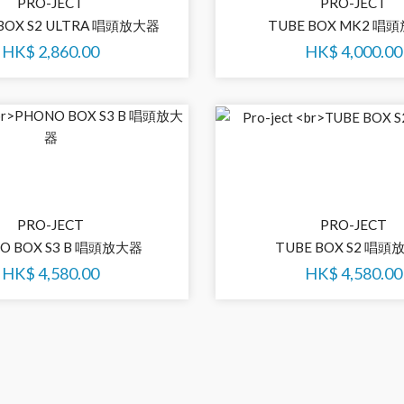
PRO-JECT
PRO-JECT
BOX S2 ULTRA 唱頭放大器
TUBE BOX MK2 唱
HK$
2,860.00
HK$
4,000.00
PRO-JECT
PRO-JECT
O BOX S3 B 唱頭放大器
TUBE BOX S2 唱
HK$
4,580.00
HK$
4,580.00