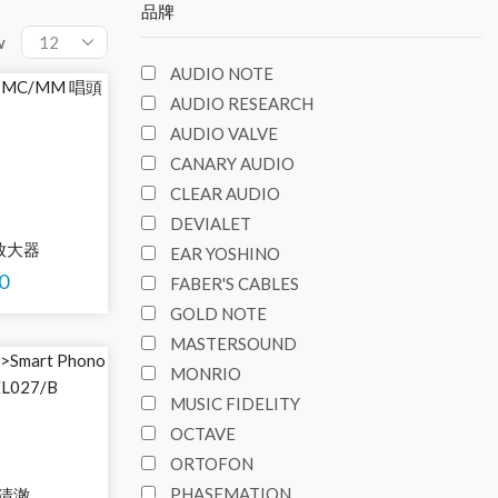
品牌
w
AUDIO NOTE
AUDIO RESEARCH
AUDIO VALVE
CANARY AUDIO
CLEAR AUDIO
DEVIALET
頭放大器
EAR YOSHINO
0
FABER'S CABLES
GOLD NOTE
MASTERSOUND
MONRIO
MUSIC FIDELITY
OCTAVE
ORTOFON
PHASEMATION
 清澈