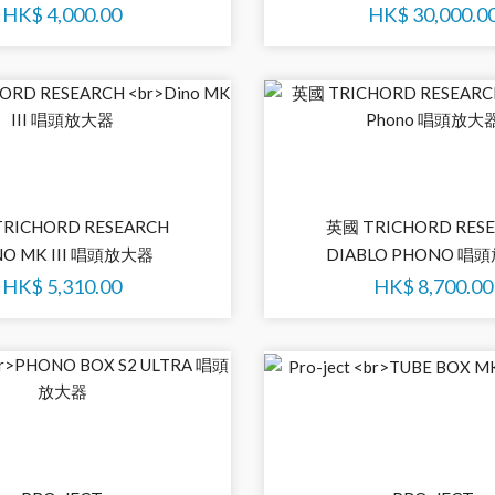
HK$
4,000.00
HK$
30,000.0
RICHORD RESEARCH
英國 TRICHORD RES
NO MK III 唱頭放大器
DIABLO PHONO 唱
HK$
5,310.00
HK$
8,700.00