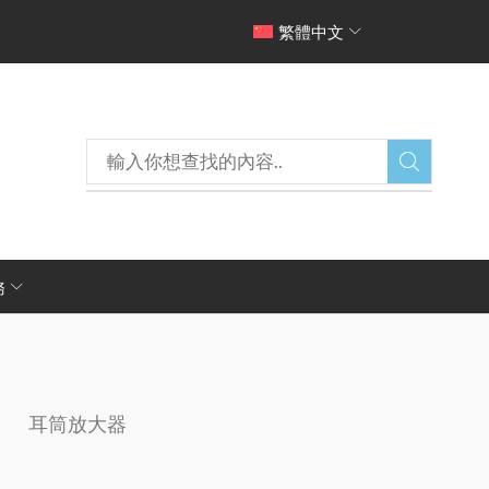
繁體中文
13
務
耳筒放大器