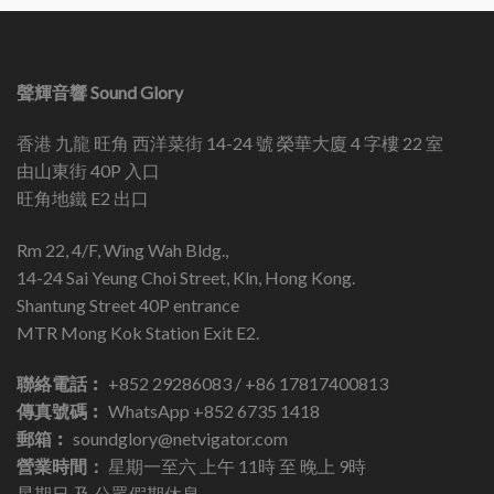
聲輝音響 Sound Glory
香港 九龍 旺角 西洋菜街 14-24 號 榮華大廈 4 字樓 22 室
由山東街 40P 入口
旺角地鐵 E2 出口
Rm 22, 4/F, Wing Wah Bldg.,
14-24 Sai Yeung Choi Street, Kln, Hong Kong.
Shantung Street 40P entrance
MTR Mong Kok Station Exit E2.
聯絡電話︰
+852 29286083 / +86 17817400813
傳真號碼︰
WhatsApp +852 6735 1418
郵箱︰
soundglory@netvigator.com
營業時間：
星期一至六 上午 11時 至 晚上 9時
星期日 及 公眾假期休息