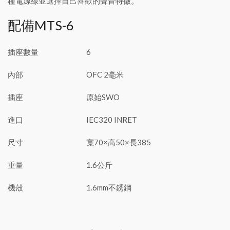
種電源線並選擇自己喜歡的聲音特徵。
配備MTS-6
插座數量
6
內部
OFC 2毫米
插座
原始SWO
進口
IEC320 INRET
尺寸
寬70×高50×長385
重量
1.6公斤
機殼
1.6mm不銹鋼