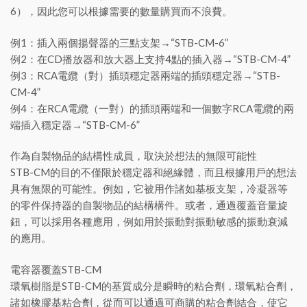
6），因此您可以根據需要的數量購買而不浪費。
例1：插入兩個揚聲器的三點支架→“STB-CM-6”
例2：在CD播放器和放大器上支持4點的插入器→“STB-CM-4”
例3：RCA電纜（對）插頭穩定器兩端的插頭穩定器→“STB-
CM-4”
例4：在RCA電纜（一對）的插頭兩端和一個數字RCA電纜的兩
端插入穩定器→“STB-CM-6”
作為自製物品的結構性成員，取決於想法的無限可能性
STB-CM的目的不僅限於穩定器和絕緣體，而且根據用戶的想法
具有無限的可能性。例如，它被用作諸如基板支架，冷凝器等
的零件保持器的自製物品的結構構件。或者，通過覆蓋音量旋
鈕，可以採用各種應用，例如用於振動對振動敏感的振動衰減
的應用。
電容器覆蓋STB-CM
環氧樹脂是STB-CM的基質成分是瞬時的粘合劑，環氧粘合劑，
諸如橡膠基粘合劑，從而可以通過可商購的粘合劑結合，使它