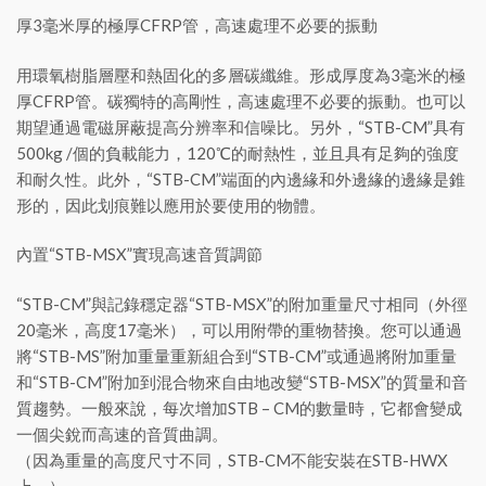
厚3毫米厚的極厚CFRP管，高速處理不必要的振動
用環氧樹脂層壓和熱固化的多層碳纖維。形成厚度為3毫米的極
厚CFRP管。碳獨特的高剛性，高速處理不必要的振動。也可以
期望通過電磁屏蔽提高分辨率和信噪比。另外，“STB-CM”具有
500kg /個的負載能力，120℃的耐熱性，並且具有足夠的強度
和耐久性。此外，“STB-CM”端面的內邊緣和外邊緣的邊緣是錐
形的，因此划痕難以應用於要使用的物體。
內置“STB-MSX”實現高速音質調節
“STB-CM”與記錄穩定器“STB-MSX”的附加重量尺寸相同（外徑
20毫米，高度17毫米），可以用附帶的重物替換。您可以通過
將“STB-MS”附加重量重新組合到“STB-CM”或通過將附加重量
和“STB-CM”附加到混合物來自由地改變“STB-MSX”的質量和音
質趨勢。一般來說，每次增加STB – CM的數量時，它都會變成
一個尖銳而高速的音質曲調。
（因為重量的高度尺寸不同，STB-CM不能安裝在STB-HWX
上。）