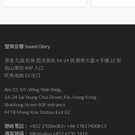
聲輝音響 Sound Glory
香港 九龍 旺角 西洋菜街 14-24 號 榮華大廈 4 字樓 22 室
由山東街 40P 入口
旺角地鐵 E2 出口
Rm 22, 4/F, Wing Wah Bldg.,
14-24 Sai Yeung Choi Street, Kln, Hong Kong.
Shantung Street 40P entrance
MTR Mong Kok Station Exit E2.
聯絡電話︰
+852 29286083 / +86 17817400813
傳真號碼︰
WhatsApp +852 6735 1418