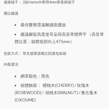
連接端子： 2組Harbeth專用4mm香蕉插端子
擺位建議
最佳響應需遠離牆面擺放
建議腳架高度使耳朵與高音單體齊平 （高音單
體位置：箱體底部向上475mm）
包裝方式： 單支揚聲器獨立防護包裝箱
外觀選項
網罩顏色：黑色
箱體飾面： 櫻桃木(CHERRY) / 玫瑰木
(ROSEWOOD) / 胡桃木(WALNUT) / 奧古曼木
(OKOUME)