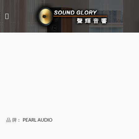
品 牌︰
PEARL AUDIO