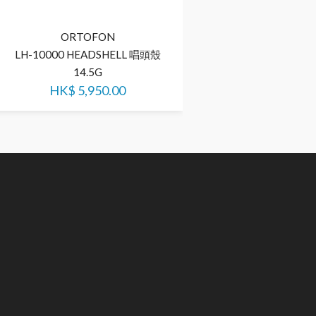
ORTOFON
ORTOFO
LH-10000 HEADSHELL 唱頭殼
LW-6N 唱頭
14.5G
HK$
500.
HK$
5,950.00