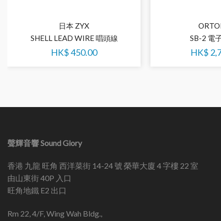
日本 ZYX
ORTO
SHELL LEAD WIRE 唱頭線
SB-2 
HK$
450.00
HK$
2,
聲輝音響 Sound Glory
香港 九龍 旺角 西洋菜街 14-24 號 榮華大廈 4 字樓 22 室
由山東街 40P 入口
旺角地鐵 E2 出口
Rm 22, 4/F, Wing Wah Bldg.,