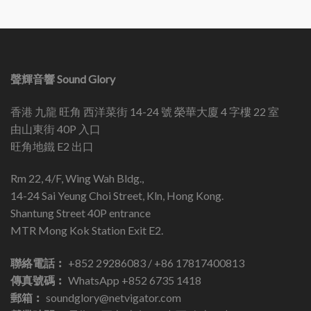
聲輝音響 Sound Glory
香港 九龍 旺角 西洋菜街 14-24 號 榮華大廈 4 字樓 22 室
由山東街 40P 入口
旺角地鐵 E2 出口
Rm 22, 4/F, Wing Wah Bldg.,
14-24 Sai Yeung Choi Street, Kln, Hong Kong.
Shantung Street 40P entrance
MTR Mong Kok Station Exit E2.
聯絡電話︰
+852 29286083 / +86 17817400813
傳真號碼︰
WhatsApp +852 6735 1418
郵箱︰
soundglory@netvigator.com