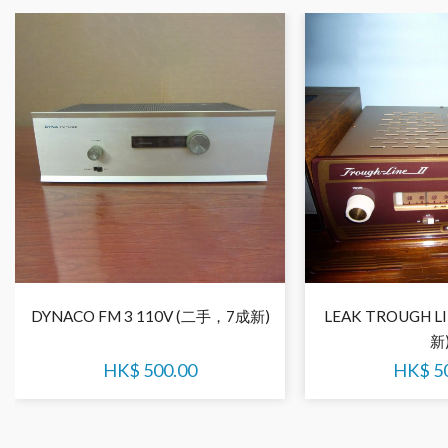
DYNACO FM 3 110V (二手，7成新)
LEAK TROUGH L
新
HK$
500.00
HK$
5