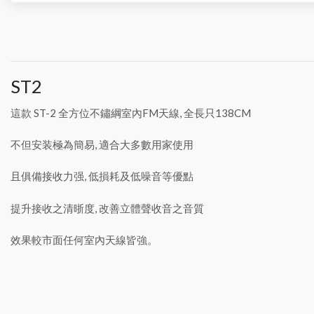
ST2
這款 ST-2 全方位不鏽綱室內FM天線, 全長只138CM
不但安装極為簡易, 適合大多數用家使用
且俱備接收力强, 低損耗及低噪音等優點
提升接收之清晣度, 改善立體聲收音之音質
效果較市面任何室內天線皆強。