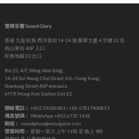
聲輝音響 Sound Glory
香港 九龍 旺角 西洋菜街 14-24 號 榮華大廈 4 字樓 22 室
由山東街 40P 入口
旺角地鐵 E2 出口
Rm 22, 4/F, Wing Wah Bldg.,
14-24 Sai Yeung Choi Street, Kln, Hong Kong.
Shantung Street 40P entrance
MTR Mong Kok Station Exit E2.
聯絡電話︰
+852 29286083 / +86 17817400813
傳真號碼︰
WhatsApp +852 6735 1418
郵箱︰
soundglory@netvigator.com
營業時間：
星期一至六 上午 11時 至 晚上 9時
星期日 及 公眾假期休息