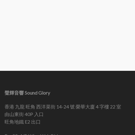
聲輝音響 Sound Glory
香港 九龍 旺角 西洋菜街 14-24 號 榮華大廈 4 字樓 22 室
由山東街 40P 入口
旺角地鐵 E2 出口