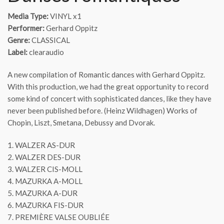
Media Type:
VINYL x1
Performer:
Gerhard Oppitz
Genre:
CLASSICAL
Label:
clearaudio
A new compilation of Romantic dances with Gerhard Oppitz.
With this production, we had the great opportunity to record
some kind of concert with sophisticated dances, like they have
never been published before. (Heinz Wildhagen) Works of
Chopin, Liszt, Smetana, Debussy and Dvorak.
1. WALZER AS-DUR
2. WALZER DES-DUR
3. WALZER CIS-MOLL
4. MAZURKA A-MOLL
5. MAZURKA A-DUR
6. MAZURKA FIS-DUR
7. PREMIÈRE VALSE OUBLIÉE