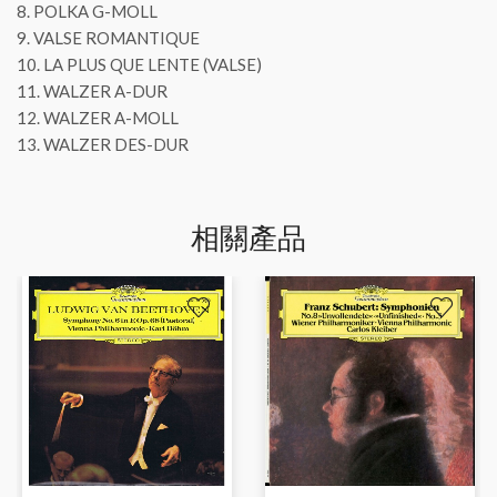
8. POLKA G-MOLL
9. VALSE ROMANTIQUE
10. LA PLUS QUE LENTE (VALSE)
11. WALZER A-DUR
12. WALZER A-MOLL
13. WALZER DES-DUR
相關產品