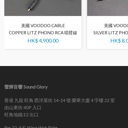
美國 VOODOO CABLE
美國 VOODO
COPPER LITZ PHONO RCA 唱臂線
SILVER LITZ P
HK$
4,900.00
HK$
8,
聲輝音響 Sound Glory
香港 九龍 旺角 西洋菜街 14-24 號 榮華大廈 4 字樓 22 室
由山東街 40P 入口
旺角地鐵 E2 出口
Rm 22, 4/F, Wing Wah Bldg.,