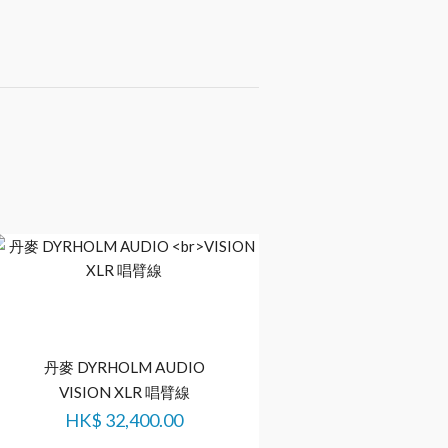
丹麥 DYRHOLM AUDIO
丹麥 ARGENTO 
VISION XLR 唱臂線
FLOW 5-DIN PH
HK$
32,400.00
HK$
39,000