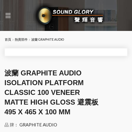
首頁
熱賣部件
波蘭 GRAPHITE AUDIO
波蘭 GRAPHITE AUDIO
ISOLATION PLATFORM
CLASSIC 100 VENEER
MATTE HIGH GLOSS 避震板
495 X 465 X 100 MM
品 牌︰
GRAPHITE AUDIO