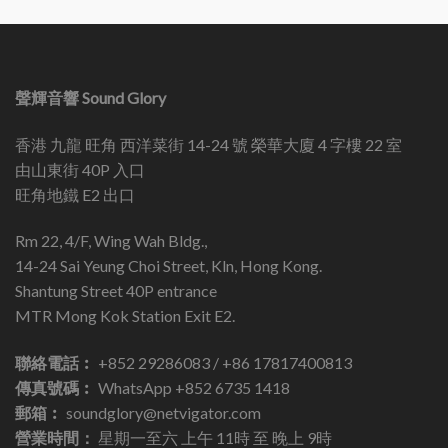
聲輝音響 Sound Glory
香港 九龍 旺角 西洋菜街 14-24 號 榮華大廈 4 字樓 22 室
由山東街 40P 入口
旺角地鐵 E2 出口
Rm 22, 4/F, Wing Wah Bldg.,
14-24 Sai Yeung Choi Street, Kln, Hong Kong.
Shantung Street 40P entrance
MTR Mong Kok Station Exit E2.
聯絡電話︰
+852 29286083 / +86 17817400813
傳真號碼︰
WhatsApp +852 6735 1418
郵箱︰
soundglory@netvigator.com
營業時間：
星期一至六 上午 11時 至 晚上 9時