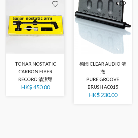
TONAR NOSTATIC
德國 CLEAR AUDIO 清
CARBON FIBER
澈
RECORD 清潔臀
PURE GROOVE
HK$
450.00
BRUSH AC015
HK$
230.00