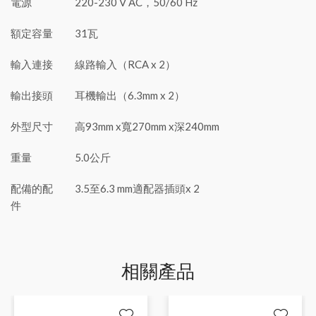
電源
220-230 V AC，50/60 Hz
額定容量
31瓦
輸入連接
線路輸入（RCA x 2）
輸出接頭
耳機輸出（6.3mm x 2）
外型尺寸
高93mm x寬270mm x深240mm
重量
5.0公斤
配備的配
3.5至6.3 mm適配器插頭x 2
件
相關產品