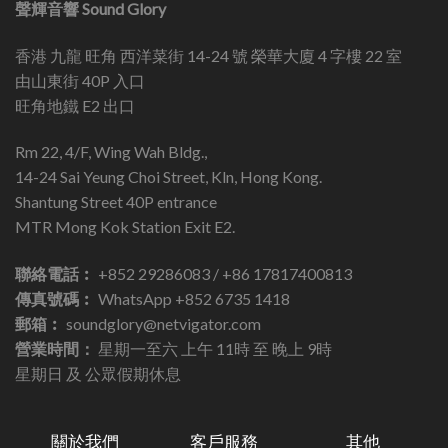
聲輝音響 Sound Glory
香港 九龍 旺角 西洋菜街 14-24 號 榮華大廈 4 字樓 22 室
由山東街 40P 入口
旺角地鐵 E2 出口
Rm 22, 4/F, Wing Wah Bldg.,
14-24 Sai Yeung Choi Street, Kln, Hong Kong.
Shantung Street 40P entrance
MTR Mong Kok Station Exit E2.
聯絡電話︰
+852 29286083 / +86 17817400813
傳真號碼︰
WhatsApp +852 6735 1418
郵箱︰
soundglory@netvigator.com
營業時間：
星期一至六 上午 11時 至 晚上 9時
星期日 及 公眾假期休息
關於我們
客戶服務
其他