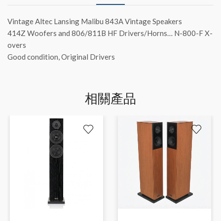
Vintage Altec Lansing Malibu 843A Vintage Speakers
414Z Woofers and 806/811B HF Drivers/Horns… N-800-F X-
overs
Good condition, Original Drivers
相關產品