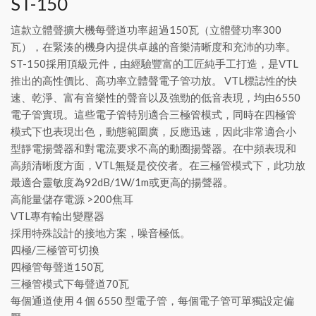
ST-150
這款立體聲擴大機每聲道功率超過150瓦（立體聲功率300
瓦），在緊湊的機身內提供卓越的音樂清晰度和充沛的功率。
ST-150採用頂級元件，由經驗豐富的工匠純手工打造，是VTL
推出的高性價比、高功率立體聲電子管功放。 VTL標誌性的快
速、乾淨、富有音樂性的聲音以及強勁的低音表現，均由6550
電子管實現。這些電子管特別適合三極管模式，同時在四極管
模式下也表現出色，動態範圍廣，反應迅速，因此非常適合小
型靜電揚聲器和對電流要求不高的動圈揚聲器。在中頻表現和
高頻清晰度方面，VTL無疑是佼佼者。在三極管模式下，此功放
最適合靈敏度為92dB/1W/1m或更高的揚聲器。
高能量儲存電源 >200焦耳
VTL專有輸出變壓器
採用特殊設計的接地方案，噪音極低。
四極/三極管可切換
四極管每聲道150瓦
三極管模式下每聲道70瓦
每個通道使用 4 個 6550 型電子管，每個電子管可單獨設定偏