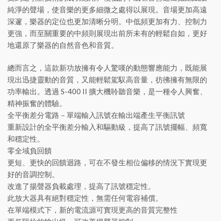
純淨的聲場，使音樂的更多細微之處得以展現。音場更加高遠
深邃，樂器的定位也更加清晰分明。中低頻更加有力、控制力
更強，而至關重要的中頻則展現出前所未有的輕鬆自如，更好
地還原了樂器的自然音色和音質。
總而言之，這款新功放擁有令人驚嘆的動態響應能力，既能展
現出迅捷靈動的音質，又能輕鬆駕馭高音量，彷彿擁有無限的
功率輸出。透過 S-400 II 擴大機聆聽音樂，是一種令人興奮、
精神振奮的體驗。
全平衡差分電路－單端輸入訊號在輸出端產生平衡訊號
重新設計的全平衡差分輸入和驅動級，提高了訊號擺幅、頻寬
和穩定性。
零全域負回饋
更短、更快的回饋迴路，可在不發生相位偏移的情況下實現更
好的音調控制。
改進了揚聲器負載處理，提高了訊號穩定性。
此放大器具有絕對穩定性，無需任何電容補償。
在單端模式下，新的電流源可實現更高的音質完整性