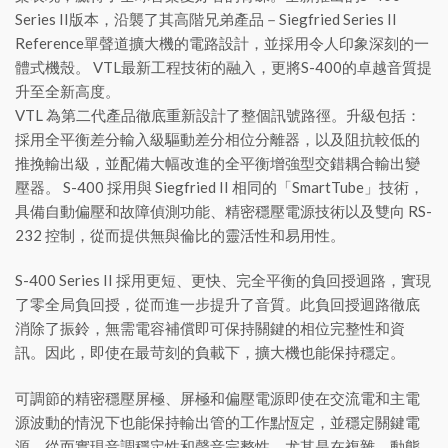
Series II版本，沿襲了其高階兄弟產品－Siegfried Series II
Reference單聲道擴大機的電路設計，並採用令人印象深刻的一
體式機殼。 VTL最新工程技術的融入，更將S-400的卓越音質提
升至全新高度。
VTL 為第二代產品徹底重新設計了整個訊號路徑。升級包括：
採用全平衡差分輸入級驅動差分相位分離器，以及阻抗較低的
推挽輸出級，並配備大幅改進的全平衡增強型交錯耦合輸出變
壓器。 S-400 採用與 Siegfried II 相同的「SmartTube」技術，
具備自動偏壓和故障偵測功能、精密穩壓電源技術以及雙向 RS-
232 控制，從而提供無與倫比的靈活性和易用性。
S-400 Series II 採用更短、更快、完全平衡的負回授迴路，實現
了零全局負回授，從而進一步提升了音質。此負回授迴路徹底
消除了振鈴，無需電容補償即可保持關鍵的相位完整性和資
訊。因此，即使在最苛刻的負載下，擴大機也能保持穩定。
可調節的精密穩壓屏極、屏極和偏壓電源即使在交流電和主電
源波動的情況下也能保持輸出管的工作點恆定，並穩定關鍵電
源，從而實現音調穩定性和聲音完整性，尤其是在複雜、動態