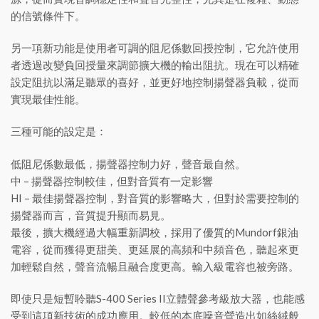
的信號條件下。
另一項新功能是使用者可調的阻尼係數回授控制，它允許使用
者透過改變負回授量來調節擴大機的輸出阻抗。現在可以精確
設定阻抗以滿足聽眾的喜好，並更好地控制揚聲器負載，從而
實現最佳性能。
三種可能的設定是：
低阻尼係數最低，揚聲器控制力好，聲音最自然。
中 – 揚聲器控制較佳，但對音質有一定影響
HI – 最佳揚聲器控制，對音質的影響略大，但對於需要控制的
揚聲器而言，音質提升顯而易見。
最後，擴大機經過大幅重新調校，採用了優質的Mundorf銀油
電容，從而獲得更甜美、更延展的高頻和中頻音色，聽起來更
加輕鬆自然，聲音流暢且融合度更高。輸入級電容也被旁路。
即使只是短暫聆聽S-400 Series II立體聲參考級放大器，也能感
受到這項新技術的成功應用。較低的本底噪音營造出如絲絨般