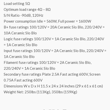
Load setting 5Ω
Optimum load range 4Ω – 8Ω
S/N Ratio -90dB, 120Hz
Power consumption Idle = 560W, Full power = 1600W
B+ fuse ratings 100/120V = 20A Ceramic Slo Blo, 220/240V =
10A Ceramic Slo Blo
Logic fuse ratings 100/120V = 1A Ceramic Slo Blo, 220/240V
= 1A Ceramic Slo Blo
Input fuse ratings 100/120V = 2A Ceramic Slo Blo, 220/240V =
1A Ceramic Slo Blo
Filament fuse ratings 100/120V = 2A Ceramic Slo Blo,
220/240V = 1A Ceramic Slo Blo
Secondary fuse ratings Plate 2.5A Fast acting 600V, Screen
0.75A Fast acting 600V
Dimensions W x D x H 11.5 x 24 x 24 inches (29 x 61 x 61 cm)
Weight Net: 250lbs (113Kg), 350lbs (159Kg)