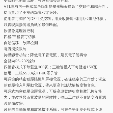
更低阻抗的輸出級，可改善揚聲器控制。
VTL專有的平衡式參考輸出變壓器顯著提高了交錯性和耦合性，
從而實現了更寬的頻寬和零振鈴。
使用者可調節的DF回授控制，用於改變輸出阻抗和阻尼係數，
以實現與揚聲器負載的最佳匹配。
軟體微處理器控制
四極/三極管可切換
自動偏移、故障檢測
電流湧浪限制
待機靜音功能；降低電子管電流，延長電子管壽命
全雙向RS-232控制
四極管模式下每聲道300瓦；三極管模式下每聲道150瓦
使用十二根6550或KT-88電子管
可調節的精密穩壓陽極和屏極電源，確保穩定的工作點；獨立
的穩壓輸入和驅動電源，帶來更高的訊號解析度和音色。
可調式精密穩壓偏壓電源，可提高訊號解析度和雜訊抑制能
力，並改善與市電波動的隔離性；輸出工作點不會隨交流電源
波動而改變。
改良的自動偏壓和故障檢測系統，可在全平衡差分模式下運