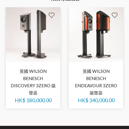
英國 WILSON
英國 WILSON
BENESCH
BENESCH
DISCOVERY 3ZERO 揚
ENDEAVOUR 3ZERO
聲器
揚聲器
HK$
180,000.00
HK$
340,000.00