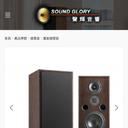
首頁
產品導覽
揚聲器
書架揚聲器