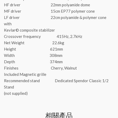
HF driver 22mm polyamide dome
MF driver 15cm EP77 polymer cone
LF driver 22cm polyamide & polymer cone
with
Kevlar© composite stabilizer
Crossover frequency 415Hz, 2.7kHz
Net Weight 22.6kg
Height 621mm
Width 308mm
Depth 374mm
Finishes Cherry, Walnut
Included Magnetic grille
Recommended stand Dedicated Spendor Classic 1/2
Stand
(not supplied)
相關產品