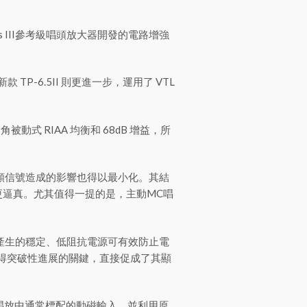
eries III參考級唱頭放大器開發的電路增強
 TP-6.5II 則更進一步，運用了 VTL
 RIAA 均衡和 68dB 增益，所
音頻信號造成的影響也得以最小化。其結
逼真。尤其值得一提的是，主動MC唱
由此產生的穩定、低阻抗電源可有效防止電
 級取得突破性進展的關鍵，直接促成了其顯
5 唱放中通常標配的動磁輸入，並利用原