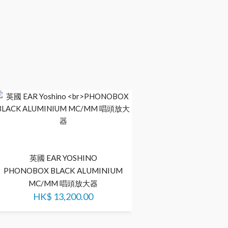
英國 EAR YOSHINO
意大利 MASTER
PHONOBOX BLACK ALUMINIUM
STILO MC/MM
MC/MM 唱頭放大器
HK$
74,400
HK$
13,200.00