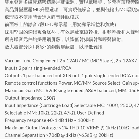
雙單聲道多級聯精密穩壓屏蔽電源，實現低噪聲，並帶有薄膜旁
高品質變壓器MC升壓選項，可實現低噪音，並與低輸出MC唱頭
處理器不使用時會進入靜音睡眠模式
前面板上的靜音7段LED顯示器（用於顯示增益和負載）
採用堅固的鋼鋁複合底盤，有效屏蔽電磁幹擾、射頻幹擾和人聲
所有噪音元件均採用鋼屏蔽，以降低射頻輻射和哼聲輻射。
放大器部分採用額外的鋼製屏蔽層，以降低雜訊
Vacuum Tube Complement 2 x 12AU7 MC (MC Stage), 2 x 12AX7
Inputs 2 pairs single-ended/RCA
Outputs 1 pair balanced out XLR out, 1 pair single-ended RCA out
Remote control functions Power, MC/MM Source Select, Gain up
Maximum Gain MC: 62dB single ended, 68dB balanced, MM: 35dB 
Output Impedance 150Ω
Input Impedance (Cartridge Load) Selectable MC: 100Ω, 250Ω, 47
Selectable MM: 10kΩ, 22kΩ, 47kΩ, User Defined
Frequency response +0-1 dB 1Hz – 100kHz
Maximum Output Voltage <1% THD 10 VRMS @ 1kHz (10kΩ load
Channel Separation >70dB @ 1kHz (>65dB @ 20kHz)