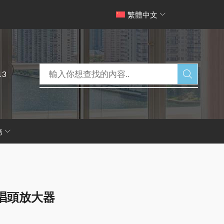
繁體中文
13
務
MM 唱頭放大器