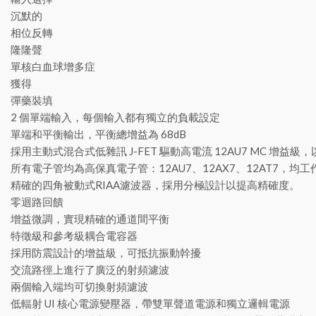
沉默的
相位反轉
隆隆聲
單核白血球增多症
獲得
彈藥裝填
2 個單端輸入，每個輸入都有獨立的負載設定
單端和平衡輸出，平衡總增益為 68dB
採用主動式混合式低雜訊 J-FET 驅動高電流 12AU7 MC 增
所有電子管均為高保真電子管：12AU7、12AX7、12AT7，均
精確的四角被動式RIAA濾波器，採用分極設計以提高精確度。
零迴路回饋
增益微調，實現精確的通道間平衡
特徵級和參考級耦合電容器
採用防震設計的增益級，可抵抗振動幹擾
交流路徑上進行了廣泛的射頻濾波
兩個輸入端均可切換射頻濾波
低輻射 UI 核心電源變壓器，帶雙單聲道電源和獨立邏輯電源