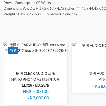
Power Consumption 80 Watts
Dimensions W x D x H 17.5 x 17 x 4.75 inches (44.45 x 44.45 x 12
Weight 50lbs (22.72kg) Fully packed in one box
特價
德國 CLEAR AUDIO 清澈
英國 AUDI
NANO PHONO V2 唱頭放大器
AN-
EL028 / EL028/B
HK$
8,
HK$
5,000.00
HK$
3,000.00