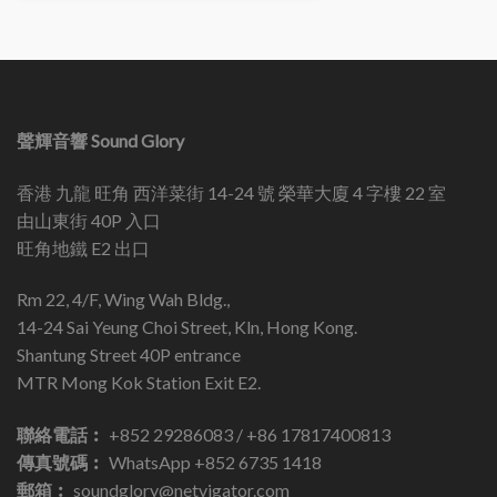
聲輝音響 Sound Glory
香港 九龍 旺角 西洋菜街 14-24 號 榮華大廈 4 字樓 22 室
由山東街 40P 入口
旺角地鐵 E2 出口
Rm 22, 4/F, Wing Wah Bldg.,
14-24 Sai Yeung Choi Street, Kln, Hong Kong.
Shantung Street 40P entrance
MTR Mong Kok Station Exit E2.
聯絡電話︰
+852 29286083 / +86 17817400813
傳真號碼︰
WhatsApp +852 6735 1418
郵箱︰
soundglory@netvigator.com