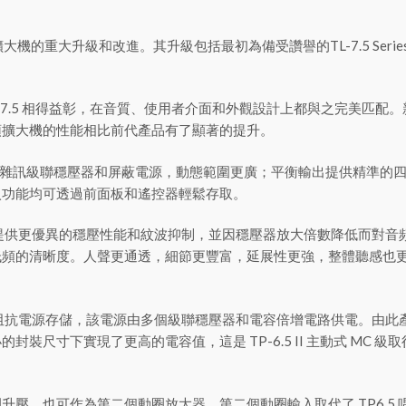
ignature唱頭擴大機的重大升級和改進。其升級包括最初為備受讚譽的TL-7.5 S
和 TL-7.5 相得益彰，在音質、使用者介面和外觀設計上都與之完美匹配。新款
頭擴大機的性能相比前代產品有了顯著的提升。
雜訊級聯穩壓器和屏蔽電源，動態範圍更廣；平衡輸出提供精準的四角被動式
入功能均可透過前面板和遙控器輕鬆存取。
，它能提供更優異的穩壓性能和紋波抑制，並因穩壓器放大倍數降低而對
頻的清晰度。人聲更通透，細節更豐富，延展性更強，整體聽感也更
的大容量低阻抗電源存儲，該電源由多個級聯穩壓器和電容倍增電路供電。
封裝尺寸下實現了更高的電容值，這是 TP-6.5 II 主動式 MC
動圈升壓，也可作為第二個動圈放大器。第二個動圈輸入取代了 TP6.