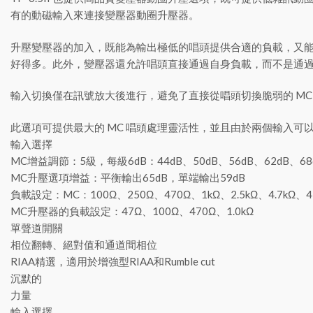
有的動磁輸入來連接變壓器動圈升壓器。
升壓變壓器的加入，既能為輸出極低的唱頭提供合適的負載，又
好得多。此外，變壓器還允許唱頭直接通過自身負載，而不是通
輸入切換僅在訊號放大後進行，避免了直接從唱頭切換脆弱的 MC
此選項可提供最大的 MC 唱頭處理靈活性，並且由於兩個輸入可以
輸入選擇
MC增益調節：5級，每級6dB：44dB、50dB、56dB、62dB、68
MC升壓選項增益：平衡輸出65dB，單端輸出59dB
負載設定：MC：100Ω、250Ω、470Ω、1kΩ、2.5kΩ、4.7kΩ
MC升壓器的負載設定：47Ω、100Ω、470Ω、1.0kΩ
單聲道開關
相位翻轉、絕對值和通道間相位
RIAA精選，適用於增強型RIAA和Rumble cut
沉默的
力量
輸入選擇