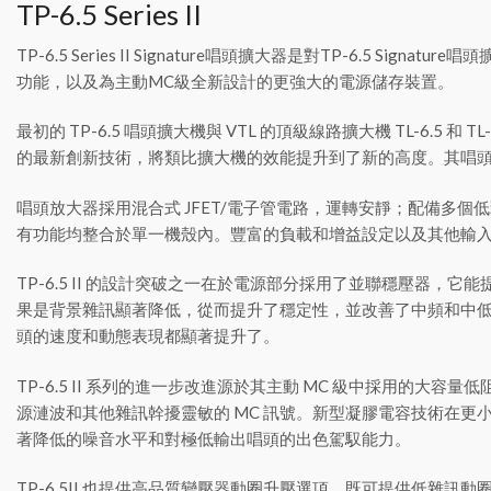
TP-6.5 Series II
TP-6.5 Series II Signature唱頭擴大器是對TP-6.5 S
功能，以及為主動MC級全新設計的更強大的電源儲存裝置。
最初的 TP-6.5 唱頭擴大機與 VTL 的頂級線路擴大機 TL-6.5 
的最新創新技術，將類比擴大機的效能提升到了新的高度。其唱
唱頭放大器採用混合式 JFET/電子管電路，運轉安靜；配備多個低
有功能均整合於單一機殼內。豐富的負載和增益設定以及其他輸
TP-6.5 II 的設計突破之一在於電源部分採用了並聯穩壓器
果是背景雜訊顯著降低，從而提升了穩定性，並改善了中頻和中低
頭的速度和動態表現都顯著提升了。
TP-6.5 II 系列的進一步改進源於其主動 MC 級中採用
源漣波和其他雜訊幹擾靈敏的 MC 訊號。新型凝膠電容技術在更小的
著降低的噪音水平和對極低輸出唱頭的出色駕馭能力。
TP-6.5II 也提供高品質變壓器動圈升壓選項，既可提供低雜訊