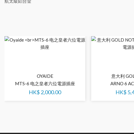
航太級鋁合金
OYAIDE
意大利 GOL
MTS-6 电之皇者六位電源插座
ARNO 6 
HK$
2,000.00
HK$
5,