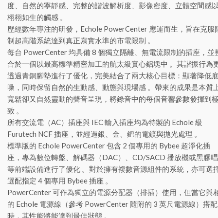
度、自然的寧靜感、完整的諧波解析度、影像密度、立體空間感
栩栩如生的觸感 。
歷經數年專注的研發，Echole PowerCenter 應運而生，旨在克服
制超高階系統達到真正寫實水準的市電限制 。
每台 PowerCenter 均具備 8 個獨立隔離、無電流限制的插座，並
合於一個以最高標準精密加工的航太級實心鋁塊中 。其諧振行為
透過青銅腳墊進行了優化，完美結合了兩大核心目標：顯著降低
噪，同時保留自然的生動感、動態與現場感 。帶來的成果是本質
寬鬆卻又自然靈動的聲音呈現，將錄音中的每個音響參數發揮到
致 。
所有交流電（AC）插座與 IEC 輸入插座均為特製的 Echole 級
Furutech NCF 插座，並經過銀、金、鈀的電鍍與拋光處理 。
標準版的 Echole PowerCenter 包含 2 個專用的 Bybee 超淨化插
座，專為數位轉盤、解碼器（DAC）、CD/SACD 播放機或黑膠
等前端設備進行了優化 。對於擁有複數音源組件的系統，亦可選
選配指定 4 個專用 Bybee 插座 。
PowerCenter 可作為獨立的電源分配器（排插）使用，但當它與
的 Echole 電源線（參考 PowerCenter 隨附的 3 英尺電源線）搭配
時，其性能將能達到最佳狀態 。