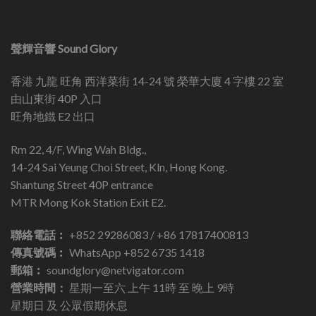
聲輝音響 Sound Glory
香港 九龍 旺角 西洋菜街 14-24 號 榮華大廈 4 字樓 22 室
由山東街 40P 入口
旺角地鐵 E2 出口
Rm 22, 4/F, Wing Wah Bldg.,
14-24 Sai Yeung Choi Street, Kln, Hong Kong.
Shantung Street 40P entrance
MTR Mong Kok Station Exit E2.
聯絡電話︰
+852 29286083 / +86 17817400813
傳真號碼︰
WhatsApp +852 6735 1418
郵箱︰
soundglory@netvigator.com
營業時間：
星期一至六 上午 11時 至 晚上 9時
星期日 及 公眾假期休息