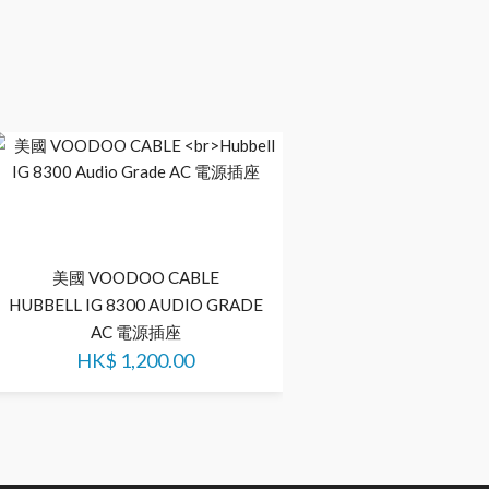
美國 VOODOO CABLE
美國 VOODOO 
HUBBELL IG 8300 AUDIO GRADE
POWERPHASE DU
AC​​​​​​​ 電源插座
PLATED AC ISOLATED G
HK$
1,200.00
電源插座​​​​​​​(可選
HK$
3,600