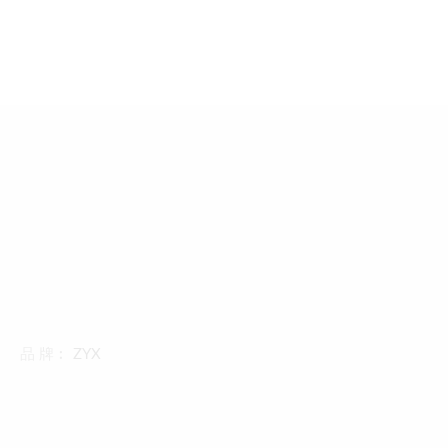
品 牌︰
ZYX