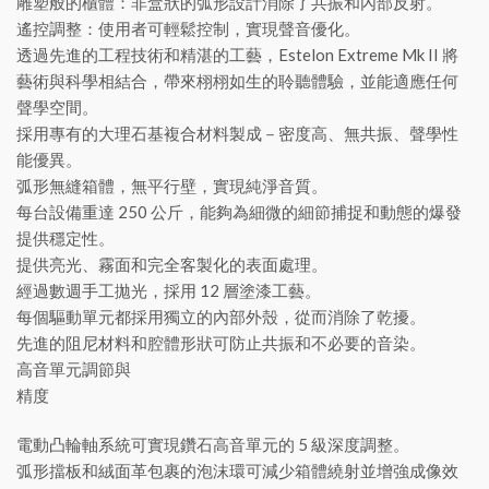
雕塑般的櫃體：非盒狀的弧形設計消除了共振和內部反射。
遙控調整：使用者可輕鬆控制，實現聲音優化。
透過先進的工程技術和精湛的工藝，Estelon Extreme Mk II 將
藝術與科學相結合，帶來栩栩如生的聆聽體驗，並能適應任何
聲學空間。
採用專有的大理石基複合材料製成－密度高、無共振、聲學性
能優異。
弧形無縫箱體，無平行壁，實現純淨音質。
每台設備重達 250 公斤，能夠為細微的細節捕捉和動態的爆發
提供穩定性。
提供亮光、霧面和完全客製化的表面處理。
經過數週手工拋光，採用 12 層塗漆工藝。
每個驅動單元都採用獨立的內部外殼，從而消除了乾擾。
先進的阻尼材料和腔體形狀可防止共振和不必要的音染。
高音單元調節與
精度
電動凸輪軸系統可實現鑽石高音單元的 5 級深度調整。
弧形擋板和絨面革包裹的泡沫環可減少箱體繞射並增強成像效