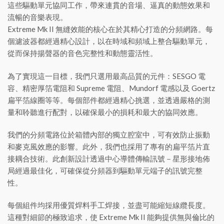
這些驅動單元協同工作，帶來連貫的音場、逼真的動態效果和
流暢的音樂表現。
Extreme Mk II 無縫效能的核心在於其精心打造的分頻網路。每
個濾波器都經過精心設計，以在時域和頻域上整合驅動單元，
從而保持揚聲器的音色完整性和動態靈活性。
為了實現這一目標，我們只選用最高品質的元件：SESGO 電
容、精密厚箔電阻和 Supreme 電阻、Mundorf 電感以及 Goertz
扁平箔線圈等等。每個部件都經過精心挑選，並透過嚴格的測
量和聆聽進行配對，以確保最小的損耗和最大的協同效應。
我們的分頻電路位於箱體內部的獨立腔室中，可有效防止振動
和麥克風效應的影響。此外，我們也採用了專有的扁平箔片直
接耦合技術。此創新設計透過中心導體傳輸訊號－星形接地佈
局經過最佳化，可確保從分頻器到驅動單元端子的訊號完整
性。
每個組件均採用優質焊料手工焊接，並盡可能縮短線纜長度。
這種對細節的極致追求，使 Extreme Mk II 能夠提供無與倫比的