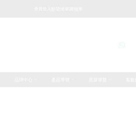
會員登入
願望清單
購物車
+8
品牌中心
產品導覽
黑膠導覽
着數