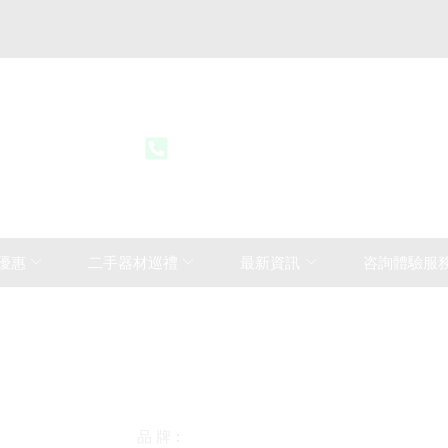
52 6735 1418
+852 2928 6083 / +86 178174008
優惠
二手器材巡禮
最新資訊
咨詢體驗服
品 牌︰