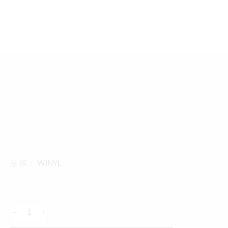
品 牌︰
WINYL